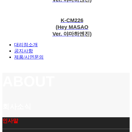
K-CM226
(Hey MASAO
Ver. 야마하엔진)
대리점소개
공지사항
제품/시연문의
ABOUT
회사소식
인사말