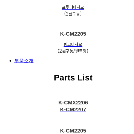
프루티마사오
(2륜구동)
K-CM2205
링고마사오
(2륜구동/벨트형)
부품소개
Parts List
K-CMX2206
K-CM2207
K-CM2205