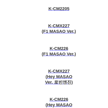
K-CM2205
K-CMX227
(F1 MASAO Ver.)
K-CM226
(F1 MASAO Ver.)
K-CMX227
(Hey MASAO
Ver. 로빈엔진)
K-CM226
(Hey MASAO