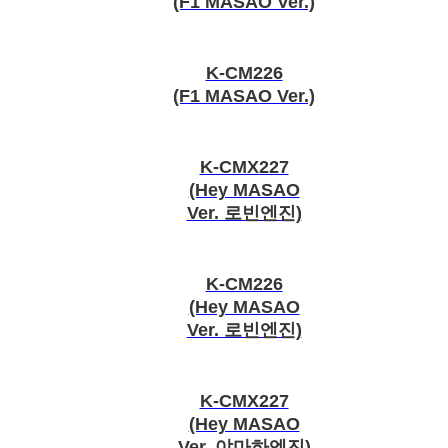
(F1 MASAO Ver.)
K-CM226
(F1 MASAO Ver.)
K-CMX227
(Hey MASAO
Ver. 로빈엔진)
K-CM226
(Hey MASAO
Ver. 로빈엔진)
K-CMX227
(Hey MASAO
Ver. 야마하엔진)