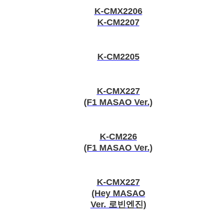
K-CMX2206
K-CM2207
K-CM2205
K-CMX227
(F1 MASAO Ver.)
K-CM226
(F1 MASAO Ver.)
K-CMX227
(Hey MASAO
Ver. 로빈엔진)