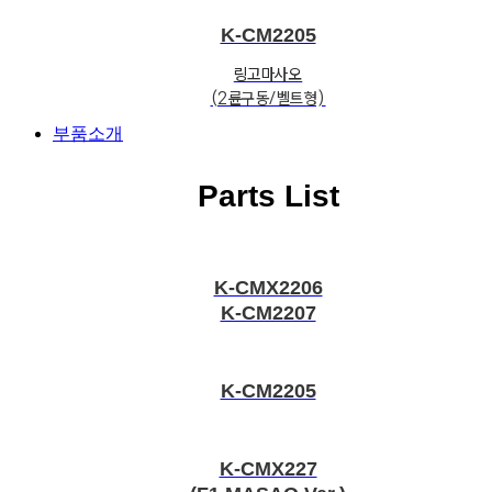
K-CM2205
링고마사오
(2륜구동/벨트형)
부품소개
Parts List
K-CMX2206
K-CM2207
K-CM2205
K-CMX227