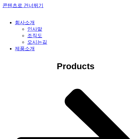
콘텐츠로 건너뛰기
회사소개
인사말
조직도
오시는길
제품소개
Products