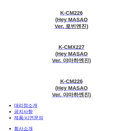
K-CM226
(Hey MASAO
Ver. 로빈엔진)
K-CMX227
(Hey MASAO
Ver. 야마하엔진)
K-CM226
(Hey MASAO
Ver. 야마하엔진)
대리점소개
공지사항
제품/시연문의
회사소개